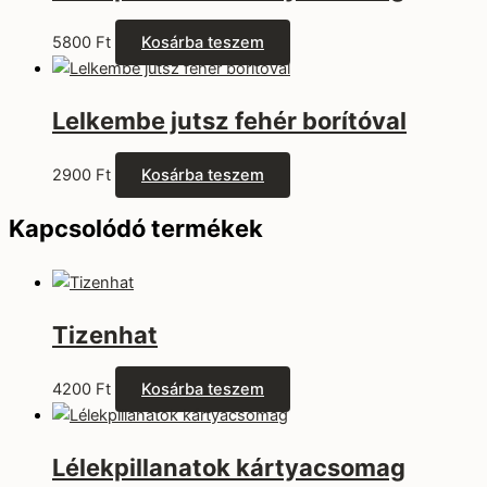
5800
Ft
Kosárba teszem
Lelkembe jutsz fehér borítóval
2900
Ft
Kosárba teszem
Kapcsolódó termékek
Tizenhat
4200
Ft
Kosárba teszem
Lélekpillanatok kártyacsomag