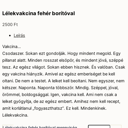
Lélekvakcina fehér borítóval
2500
Ft
Leírás
Vakcina…
Csodaszer. Sokan ezt gondolják. Hogy mindent megold. Egy
pillanat alatt. Minden rosszat elsöpör, és mindent jóvá, széppé
tesz. Az egész világot. Sokan ebben hisznek. És valóban. Csak
egy vakcina hiányzik. Amivel az egész emberiséget be kell
oltani. De nem a testet. A lelket kell beoltani. Nem egyszer, nem
kétszer. Naponta. Naponta többször. Mindig. Széppel, jóval,
örömmel, boldogsággal. Igen, vakcina kell. Ami nem csak a
lelket gyógyítja, de az egész embert. Amihez nem kell recept,
amit korlátlanul „fogyaszthatsz”. Ez kell. Mindenkinek.
Lélekvakcina.
Lélekvakcina fehér borítóval mennyiség