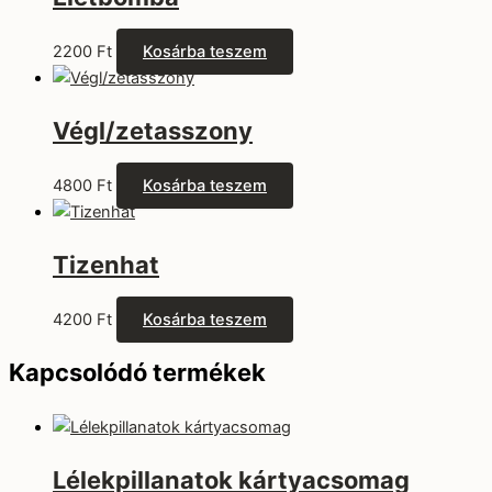
2200
Ft
Kosárba teszem
Végl/zetasszony
4800
Ft
Kosárba teszem
Tizenhat
4200
Ft
Kosárba teszem
Kapcsolódó termékek
Lélekpillanatok kártyacsomag