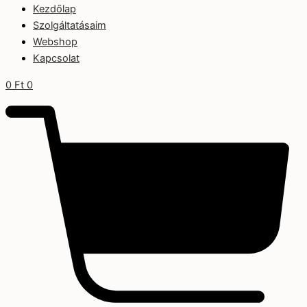
Kezdőlap
Szolgáltatásaim
Webshop
Kapcsolat
0
Ft
0