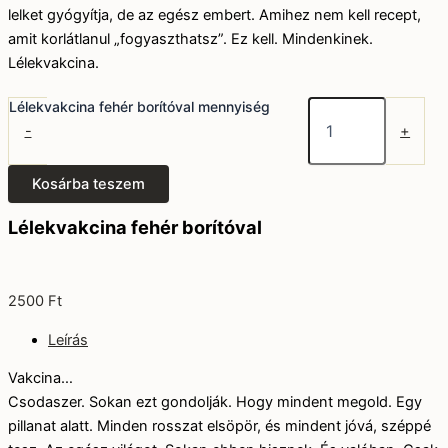
lelket gyógyítja, de az egész embert. Amihez nem kell recept,
amit korlátlanul „fogyaszthatsz”. Ez kell. Mindenkinek.
Lélekvakcina.
Lélekvakcina fehér borítóval mennyiség
-
+
Kosárba teszem
Lélekvakcina fehér borítóval
2500
Ft
Leírás
Vakcina…
Csodaszer. Sokan ezt gondolják. Hogy mindent megold. Egy
pillanat alatt. Minden rosszat elsöpör, és mindent jóvá, széppé